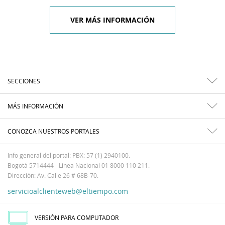
VER MÁS INFORMACIÓN
SECCIONES
MÁS INFORMACIÓN
CONOZCA NUESTROS PORTALES
Info general del portal: PBX: 57 (1) 2940100.
Bogotá 5714444 - Línea Nacional 01 8000 110 211.
Dirección: Av. Calle 26 # 68B-70.
servicioalclienteweb@eltiempo.com
VERSIÓN PARA COMPUTADOR