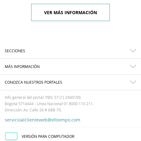
VER MÁS INFORMACIÓN
SECCIONES
MÁS INFORMACIÓN
CONOZCA NUESTROS PORTALES
Info general del portal: PBX: 57 (1) 2940100.
Bogotá 5714444 - Línea Nacional 01 8000 110 211.
Dirección: Av. Calle 26 # 68B-70.
servicioalclienteweb@eltiempo.com
VERSIÓN PARA COMPUTADOR