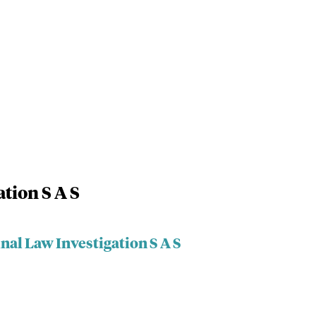
tion S A S
nal Law Investigation S A S