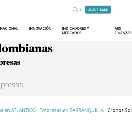
SUSCRÍBASE
RNACIONAL
INNOVACIÓN
INDICADORES Y
MIS
MERCADOS
FINANZAS
olombianas
presas
s en ATLANTICO
Empresas en BARRANQUILLA
Cronos Solu
-
-