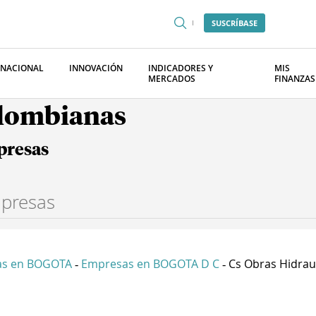
SUSCRÍBASE
RNACIONAL
INNOVACIÓN
INDICADORES Y
MIS
MERCADOS
FINANZAS
olombianas
presas
as en BOGOTA
Empresas en BOGOTA D C
Cs Obras Hidraul
-
-