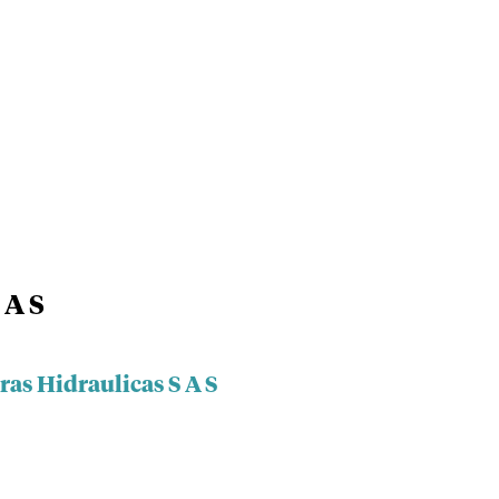
 A S
ras Hidraulicas S A S