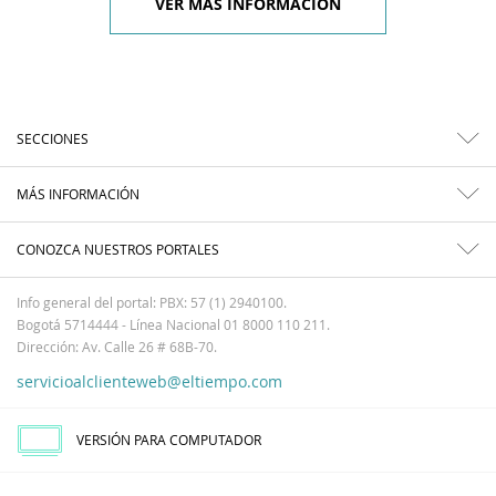
VER MÁS INFORMACIÓN
SECCIONES
MÁS INFORMACIÓN
CONOZCA NUESTROS PORTALES
Info general del portal: PBX: 57 (1) 2940100.
Bogotá 5714444 - Línea Nacional 01 8000 110 211.
Dirección: Av. Calle 26 # 68B-70.
servicioalclienteweb@eltiempo.com
VERSIÓN PARA COMPUTADOR