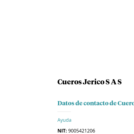
Cueros Jerico S A S
Datos de contacto de Cuero
Ayuda
NIT:
9005421206