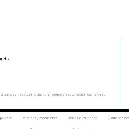
undo.
sí como su traducción a cualquier idioma sin autorización escrita de su
ipciones
Términos y condiciones
Aviso de Privacidad
Paute con no