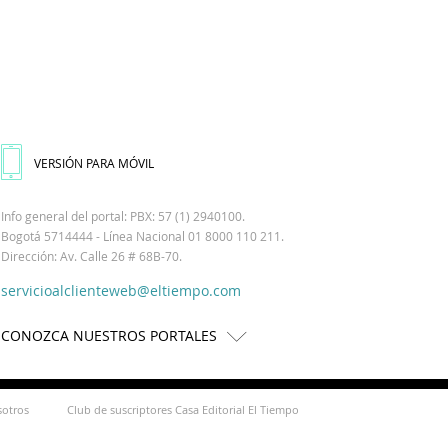
VERSIÓN PARA MÓVIL
Info general del portal: PBX: 57 (1) 2940100.
Bogotá 5714444 - Línea Nacional 01 8000 110 211.
Dirección: Av. Calle 26 # 68B-70.
servicioalclienteweb@eltiempo.com
CONOZCA NUESTROS PORTALES
sotros
Club de suscriptores Casa Editorial El Tiempo