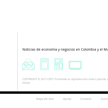
Noticias de economía y negocios en Colombia y el M
COPYRIGHT © 2017 CEET. Prohibida su reproducción total o parcial, a
titular.
Mapa del Sitio
Ayuda
Contacto
Suscr