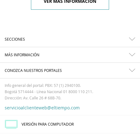
VER MÁS INFORMACIÓN
SECCIONES
MÁS INFORMACIÓN
CONOZCA NUESTROS PORTALES
Info general del portal: PBX: 57 (1) 2940100.
Bogotá 5714444 - Línea Nacional 01 8000 110 211.
Dirección: Av. Calle 26 # 68B-70.
servicioalclienteweb@eltiempo.com
VERSIÓN PARA COMPUTADOR