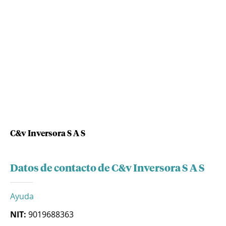
C&v Inversora S A S
Datos de contacto de C&v Inversora S A S
Ayuda
NIT:
9019688363