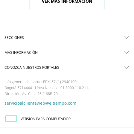
VER MÁS INFORMACIÓN
SECCIONES
MÁS INFORMACIÓN
CONOZCA NUESTROS PORTALES
Info general del portal: PBX: 57 (1) 2940100.
Bogotá 5714444 - Línea Nacional 01 8000 110 211.
Dirección: Av. Calle 26 # 68B-70.
servicioalclienteweb@eltiempo.com
VERSIÓN PARA COMPUTADOR