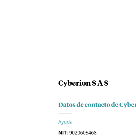
Cyberion S A S
Datos de contacto de Cyber
Ayuda
NIT:
9020605468