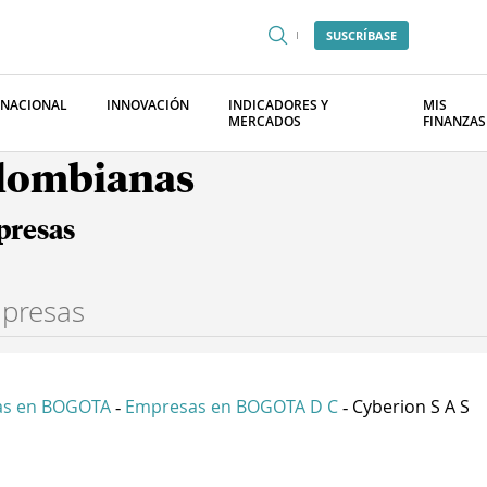
SUSCRÍBASE
RNACIONAL
INNOVACIÓN
INDICADORES Y
MIS
MERCADOS
FINANZAS
olombianas
presas
as en BOGOTA
Empresas en BOGOTA D C
Cyberion S A S
-
-