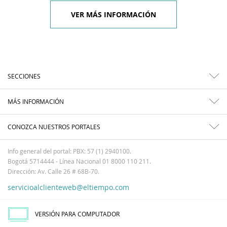
VER MÁS INFORMACIÓN
SECCIONES
MÁS INFORMACIÓN
CONOZCA NUESTROS PORTALES
Info general del portal: PBX: 57 (1) 2940100.
Bogotá 5714444 - Línea Nacional 01 8000 110 211.
Dirección: Av. Calle 26 # 68B-70.
servicioalclienteweb@eltiempo.com
VERSIÓN PARA COMPUTADOR