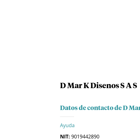
D Mar K Disenos S A S
Datos de contacto de D Mar
Ayuda
NIT:
9019442890