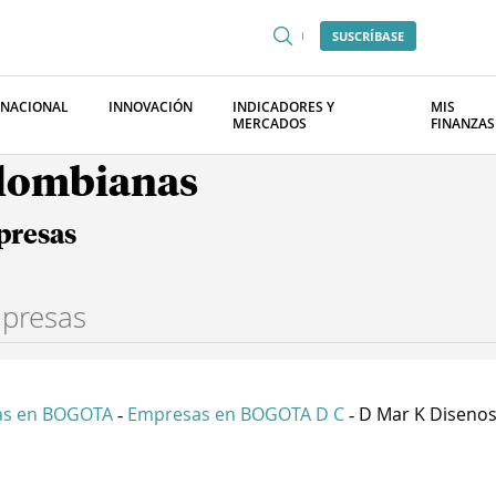
SUSCRÍBASE
RNACIONAL
INNOVACIÓN
INDICADORES Y
MIS
MERCADOS
FINANZAS
olombianas
presas
as en BOGOTA
Empresas en BOGOTA D C
D Mar K Disenos 
-
-