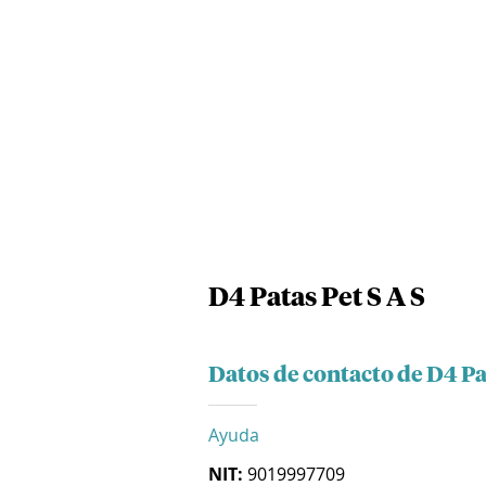
D4 Patas Pet S A S
Datos de contacto de D4 Pat
Ayuda
NIT:
9019997709