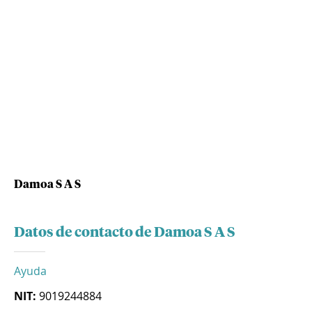
Damoa S A S
Datos de contacto de Damoa S A S
Ayuda
NIT:
9019244884