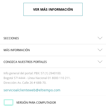
VER MÁS INFORMACIÓN
SECCIONES
MÁS INFORMACIÓN
CONOZCA NUESTROS PORTALES
Info general del portal: PBX: 57 (1) 2940100.
Bogotá 5714444 - Línea Nacional 01 8000 110 211.
Dirección: Av. Calle 26 # 68B-70.
servicioalclienteweb@eltiempo.com
VERSIÓN PARA COMPUTADOR