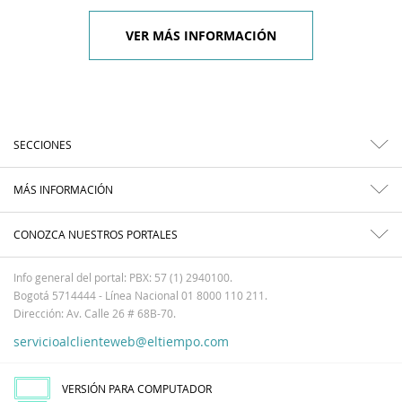
VER MÁS INFORMACIÓN
SECCIONES
MÁS INFORMACIÓN
CONOZCA NUESTROS PORTALES
Info general del portal: PBX: 57 (1) 2940100.
Bogotá 5714444 - Línea Nacional 01 8000 110 211.
Dirección: Av. Calle 26 # 68B-70.
servicioalclienteweb@eltiempo.com
VERSIÓN PARA COMPUTADOR