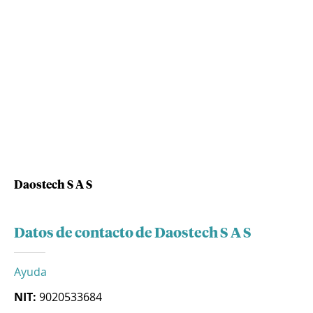
Daostech S A S
Datos de contacto de Daostech S A S
Ayuda
NIT:
9020533684