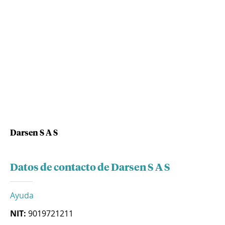
Darsen S A S
Datos de contacto de Darsen S A S
Ayuda
NIT:
9019721211