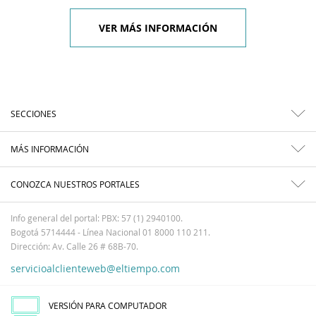
VER MÁS INFORMACIÓN
SECCIONES
MÁS INFORMACIÓN
CONOZCA NUESTROS PORTALES
Info general del portal: PBX: 57 (1) 2940100.
Bogotá 5714444 - Línea Nacional 01 8000 110 211.
Dirección: Av. Calle 26 # 68B-70.
servicioalclienteweb@eltiempo.com
VERSIÓN PARA COMPUTADOR