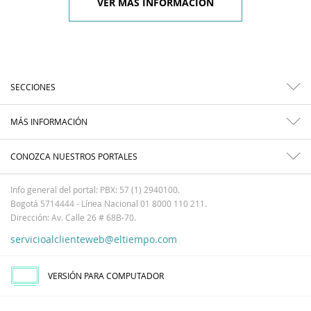
VER MÁS INFORMACIÓN
SECCIONES
MÁS INFORMACIÓN
CONOZCA NUESTROS PORTALES
Info general del portal: PBX: 57 (1) 2940100.
Bogotá 5714444 - Línea Nacional 01 8000 110 211.
Dirección: Av. Calle 26 # 68B-70.
servicioalclienteweb@eltiempo.com
VERSIÓN PARA COMPUTADOR