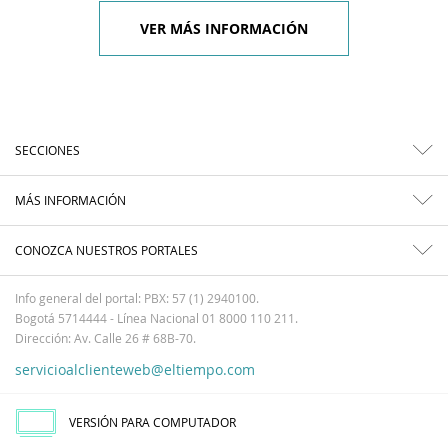
VER MÁS INFORMACIÓN
SECCIONES
MÁS INFORMACIÓN
CONOZCA NUESTROS PORTALES
Info general del portal: PBX: 57 (1) 2940100.
Bogotá 5714444 - Línea Nacional 01 8000 110 211.
Dirección: Av. Calle 26 # 68B-70.
servicioalclienteweb@eltiempo.com
VERSIÓN PARA COMPUTADOR