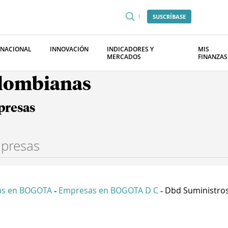
SUSCRÍBASE
RNACIONAL
INNOVACIÓN
INDICADORES Y
MIS
MERCADOS
FINANZAS
olombianas
presas
as en BOGOTA
Empresas en BOGOTA D C
Dbd Suministros
-
-