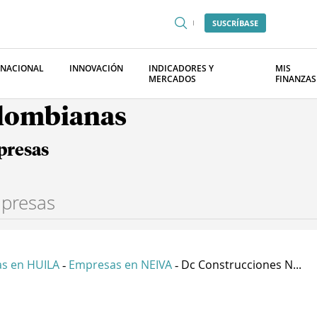
SUSCRÍBASE
RNACIONAL
INNOVACIÓN
INDICADORES Y
MIS
MERCADOS
FINANZAS
olombianas
presas
s en HUILA
Empresas en NEIVA
Dc Construcciones N...
-
-