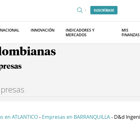
SUSCRÍBASE
RNACIONAL
INNOVACIÓN
INDICADORES Y
MIS
MERCADOS
FINANZAS
olombianas
presas
s en ATLANTICO
Empresas en BARRANQUILLA
D&d Ingeni
-
-