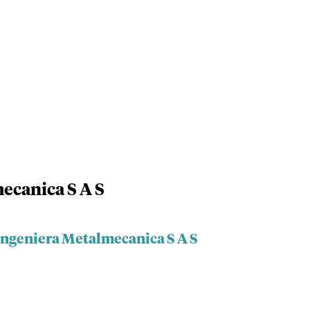
ecanica S A S
Ingeniera Metalmecanica S A S