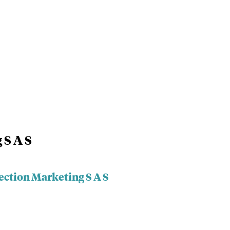
 S A S
ection Marketing S A S