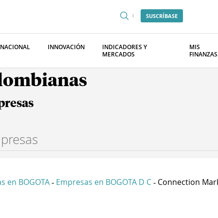
SUSCRÍBASE
RNACIONAL
INNOVACIÓN
INDICADORES Y
MIS
MERCADOS
FINANZAS
olombianas
presas
as en BOGOTA
Empresas en BOGOTA D C
Connection Marke
-
-