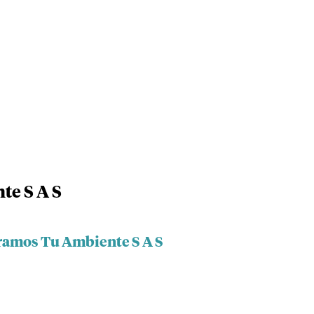
e S A S
ramos Tu Ambiente S A S