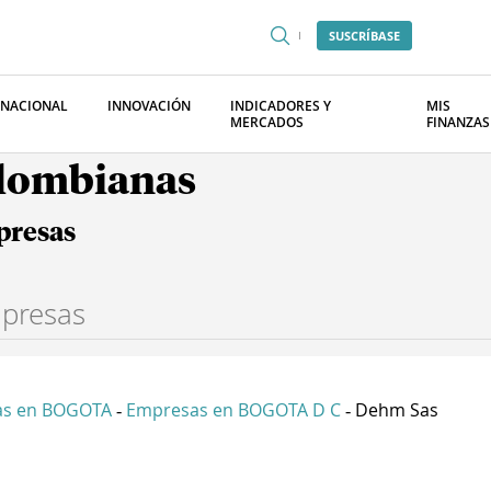
SUSCRÍBASE
RNACIONAL
INNOVACIÓN
INDICADORES Y
MIS
MERCADOS
FINANZAS
olombianas
presas
as en BOGOTA
Empresas en BOGOTA D C
Dehm Sas
-
-