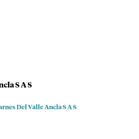
ncla S A S
arnes Del Valle Ancla S A S