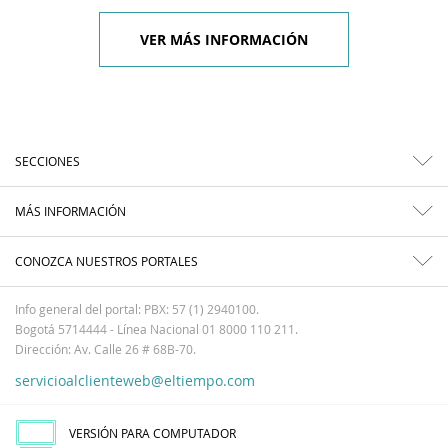
VER MÁS INFORMACIÓN
SECCIONES
MÁS INFORMACIÓN
CONOZCA NUESTROS PORTALES
Info general del portal: PBX: 57 (1) 2940100.
Bogotá 5714444 - Línea Nacional 01 8000 110 211.
Dirección: Av. Calle 26 # 68B-70.
servicioalclienteweb@eltiempo.com
VERSIÓN PARA COMPUTADOR