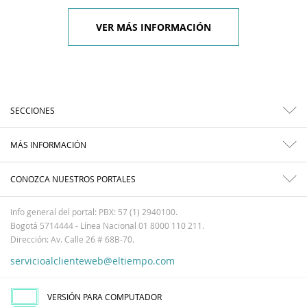
VER MÁS INFORMACIÓN
SECCIONES
MÁS INFORMACIÓN
CONOZCA NUESTROS PORTALES
Info general del portal: PBX: 57 (1) 2940100.
Bogotá 5714444 - Línea Nacional 01 8000 110 211.
Dirección: Av. Calle 26 # 68B-70.
servicioalclienteweb@eltiempo.com
VERSIÓN PARA COMPUTADOR