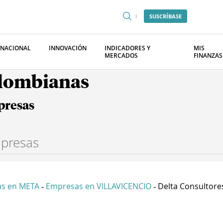
SUSCRÍBASE
RNACIONAL
INNOVACIÓN
INDICADORES Y
MIS
MERCADOS
FINANZAS
olombianas
presas
s en META
Empresas en VILLAVICENCIO
Delta Consultores 
-
-