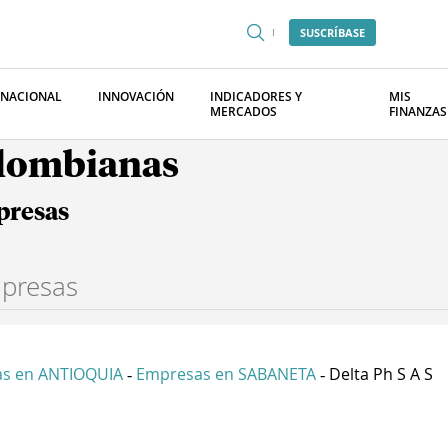
SUSCRÍBASE
RNACIONAL
INNOVACIÓN
INDICADORES Y
MIS
MERCADOS
FINANZAS
olombianas
presas
s en ANTIOQUIA
Empresas en SABANETA
Delta Ph S A S
-
-