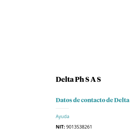
Delta Ph S A S
Datos de contacto de Delta 
Ayuda
NIT:
9013538261