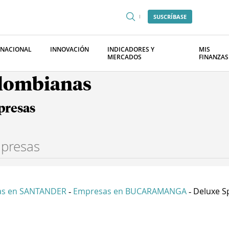
SUSCRÍBASE
RNACIONAL
INNOVACIÓN
INDICADORES Y
MIS
MERCADOS
FINANZAS
olombianas
presas
as en SANTANDER
Empresas en BUCARAMANGA
Deluxe Sp
-
-