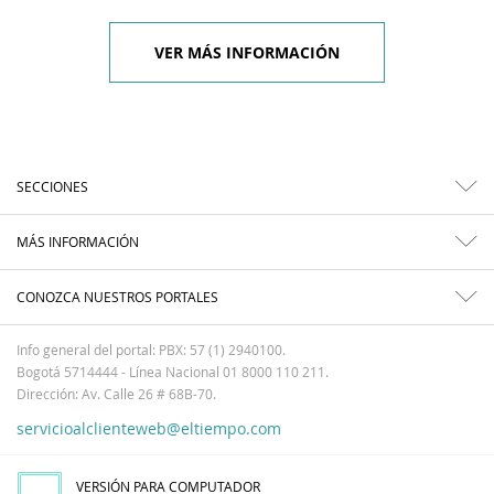
VER MÁS INFORMACIÓN
SECCIONES
MÁS INFORMACIÓN
CONOZCA NUESTROS PORTALES
Info general del portal: PBX: 57 (1) 2940100.
Bogotá 5714444 - Línea Nacional 01 8000 110 211.
Dirección: Av. Calle 26 # 68B-70.
servicioalclienteweb@eltiempo.com
VERSIÓN PARA COMPUTADOR