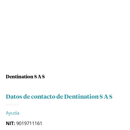
Dentination S A S
Datos de contacto de Dentination S A S
Ayuda
NIT:
9019711161