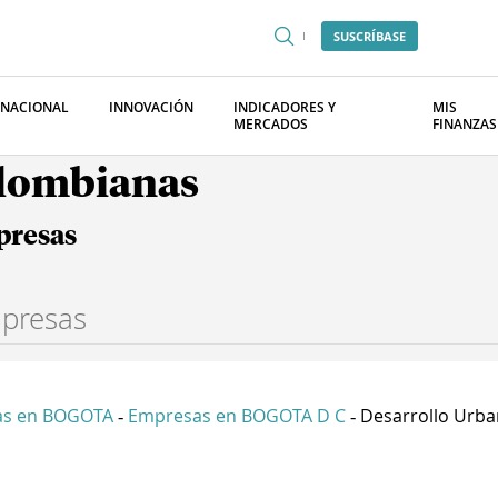
SUSCRÍBASE
RNACIONAL
INNOVACIÓN
INDICADORES Y
MIS
MERCADOS
FINANZAS
olombianas
presas
as en BOGOTA
Empresas en BOGOTA D C
Desarrollo Urban
-
-