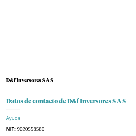
D&f Inversores S A S
Datos de contacto de D&f Inversores S A S
Ayuda
NIT:
9020558580