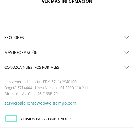
VER MÁS INFORMACIÓN
SECCIONES
MÁS INFORMACIÓN
CONOZCA NUESTROS PORTALES
Info general del portal: PBX: 57 (1) 2940100.
Bogotá 5714444 - Línea Nacional 01 8000 110 211.
Dirección: Av. Calle 26 # 68B-70.
servicioalclienteweb@eltiempo.com
VERSIÓN PARA COMPUTADOR