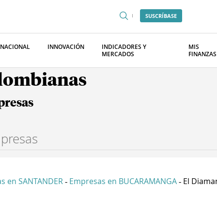
SUSCRÍBASE
RNACIONAL
INNOVACIÓN
INDICADORES Y
MIS
MERCADOS
FINANZAS
olombianas
presas
as en SANTANDER
Empresas en BUCARAMANGA
El Diaman
-
-