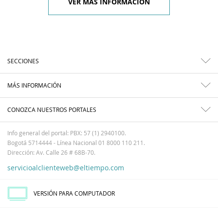
VER MÁS INFORMACIÓN
SECCIONES
MÁS INFORMACIÓN
CONOZCA NUESTROS PORTALES
Info general del portal: PBX: 57 (1) 2940100.
Bogotá 5714444 - Línea Nacional 01 8000 110 211.
Dirección: Av. Calle 26 # 68B-70.
servicioalclienteweb@eltiempo.com
VERSIÓN PARA COMPUTADOR