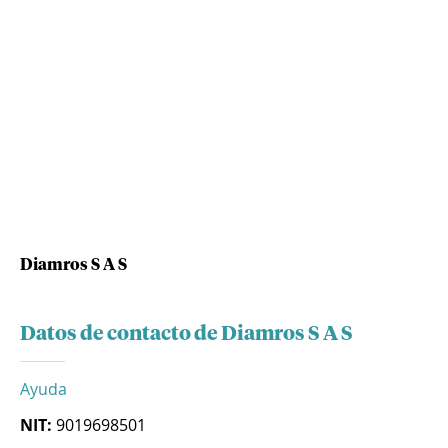
Diamros S A S
Datos de contacto de Diamros S A S
Ayuda
NIT:
9019698501