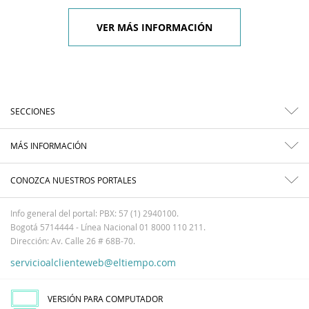
VER MÁS INFORMACIÓN
SECCIONES
MÁS INFORMACIÓN
CONOZCA NUESTROS PORTALES
Info general del portal: PBX: 57 (1) 2940100.
Bogotá 5714444 - Línea Nacional 01 8000 110 211.
Dirección: Av. Calle 26 # 68B-70.
servicioalclienteweb@eltiempo.com
VERSIÓN PARA COMPUTADOR