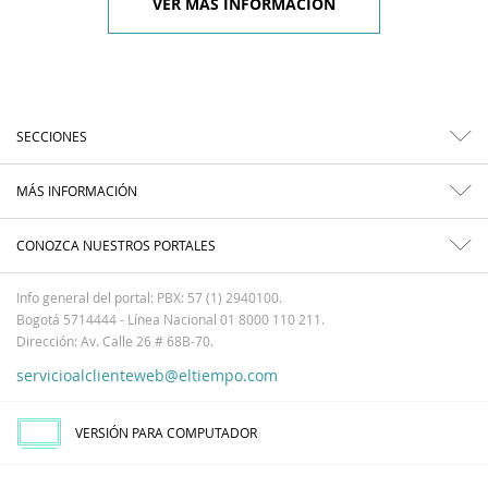
VER MÁS INFORMACIÓN
SECCIONES
MÁS INFORMACIÓN
CONOZCA NUESTROS PORTALES
Info general del portal: PBX: 57 (1) 2940100.
Bogotá 5714444 - Línea Nacional 01 8000 110 211.
Dirección: Av. Calle 26 # 68B-70.
servicioalclienteweb@eltiempo.com
VERSIÓN PARA COMPUTADOR