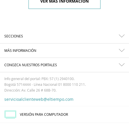
VER MÁS INFORMACIÓN
SECCIONES
MÁS INFORMACIÓN
CONOZCA NUESTROS PORTALES
Info general del portal: PBX: 57 (1) 2940100.
Bogotá 5714444 - Línea Nacional 01 8000 110 211.
Dirección: Av. Calle 26 # 68B-70.
servicioalclienteweb@eltiempo.com
VERSIÓN PARA COMPUTADOR