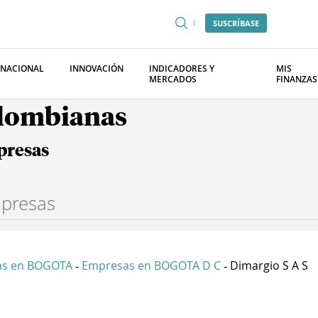
SUSCRÍBASE
RNACIONAL
INNOVACIÓN
INDICADORES Y
MIS
MERCADOS
FINANZAS
olombianas
presas
as en BOGOTA
Empresas en BOGOTA D C
Dimargio S A S
-
-