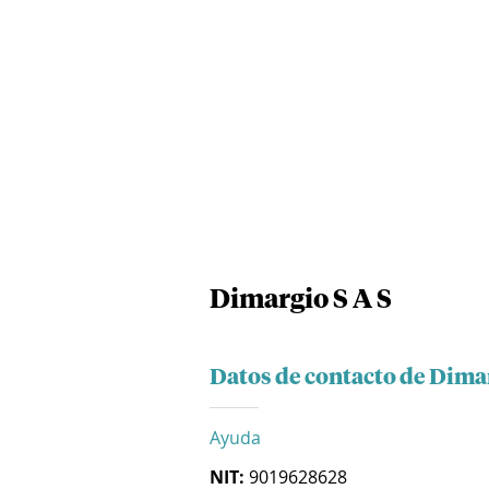
Dimargio S A S
Datos de contacto de Dimar
Ayuda
NIT:
9019628628