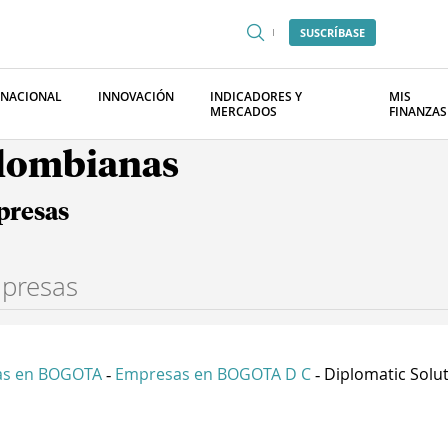
SUSCRÍBASE
RNACIONAL
INNOVACIÓN
INDICADORES Y
MIS
MERCADOS
FINANZAS
olombianas
presas
as en BOGOTA
Empresas en BOGOTA D C
Diplomatic Solut
-
-