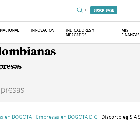
SUSCRÍBASE
RNACIONAL
INNOVACIÓN
INDICADORES Y
MIS
MERCADOS
FINANZAS
olombianas
presas
as en BOGOTA
Empresas en BOGOTA D C
Discortpleg S A 
-
-