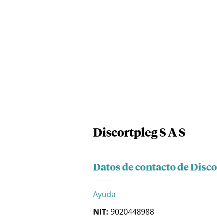
Discortpleg S A S
Datos de contacto de Disco
Ayuda
NIT:
9020448988