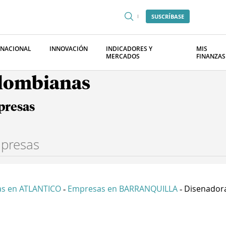
SUSCRÍBASE
RNACIONAL
INNOVACIÓN
INDICADORES Y
MIS
MERCADOS
FINANZAS
olombianas
presas
s en ATLANTICO
Empresas en BARRANQUILLA
Disenadora
-
-