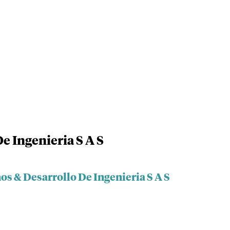
e Ingenieria S A S
os & Desarrollo De Ingenieria S A S