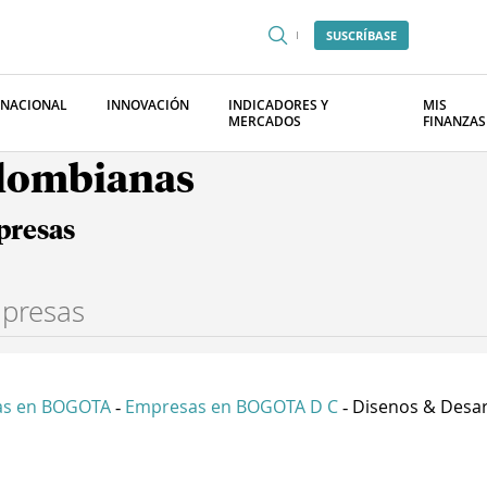
SUSCRÍBASE
RNACIONAL
INNOVACIÓN
INDICADORES Y
MIS
MERCADOS
FINANZAS
olombianas
presas
as en BOGOTA
Empresas en BOGOTA D C
Disenos & Desarr
-
-