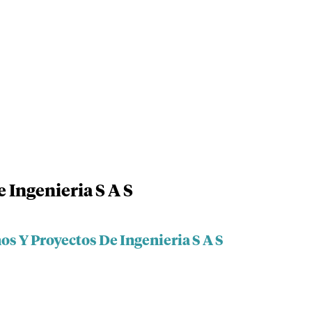
 Ingenieria S A S
os Y Proyectos De Ingenieria S A S